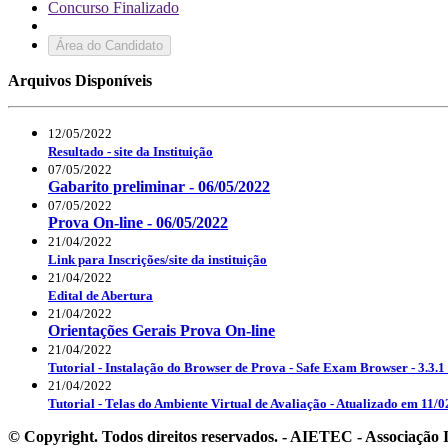
Concurso Finalizado
Área do Candidato
Arquivos Disponíveis
12/05/2022
Resultado - site da Instituição
07/05/2022
Gabarito preliminar - 06/05/2022
07/05/2022
Prova On-line - 06/05/2022
21/04/2022
Link para Inscrições/site da instituição
21/04/2022
Edital de Abertura
21/04/2022
Orientações Gerais Prova On-line
21/04/2022
Tutorial - Instalação do Browser de Prova - Safe Exam Browser - 3.3.1
21/04/2022
Tutorial - Telas do Ambiente Virtual de Avaliação - Atualizado em 11/0
© Copyright. Todos direitos reservados. - AIETEC - Associaçã