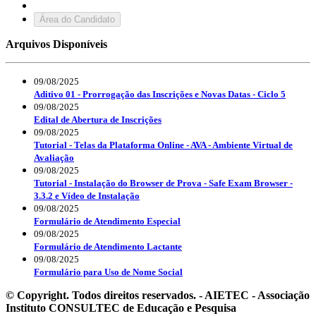
Área do Candidato
Arquivos Disponíveis
09/08/2025
Aditivo 01 - Prorrogação das Inscrições e Novas Datas - Ciclo 5
09/08/2025
Edital de Abertura de Inscrições
09/08/2025
Tutorial - Telas da Plataforma Online - AVA - Ambiente Virtual de
Avaliação
09/08/2025
Tutorial - Instalação do Browser de Prova - Safe Exam Browser -
3.3.2 e Vídeo de Instalação
09/08/2025
Formulário de Atendimento Especial
09/08/2025
Formulário de Atendimento Lactante
09/08/2025
Formulário para Uso de Nome Social
© Copyright. Todos direitos reservados. - AIETEC - Associação
Instituto CONSULTEC de Educação e Pesquisa