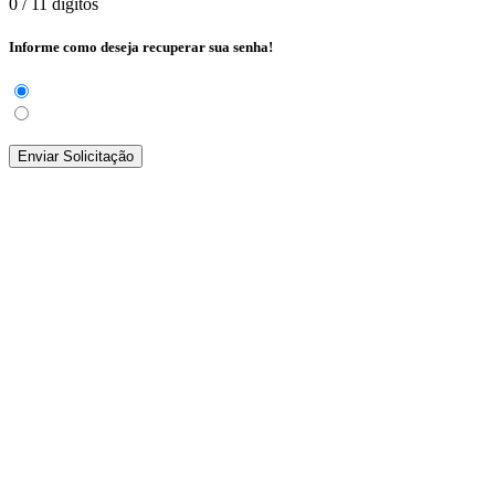
0
/ 11 dígitos
Informe como deseja recuperar sua senha!
Enviar Solicitação