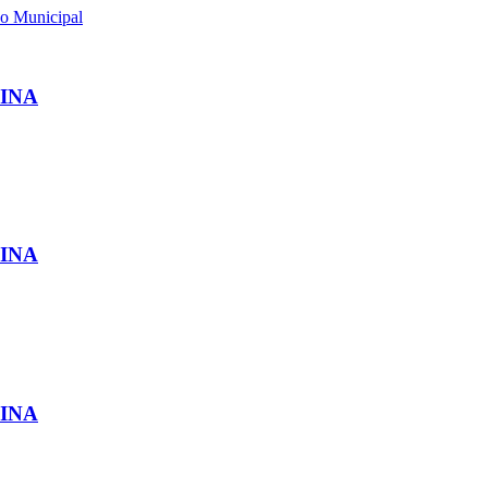
ão Municipal
INA
INA
INA