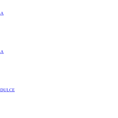
BA
BA
Ã DULCE