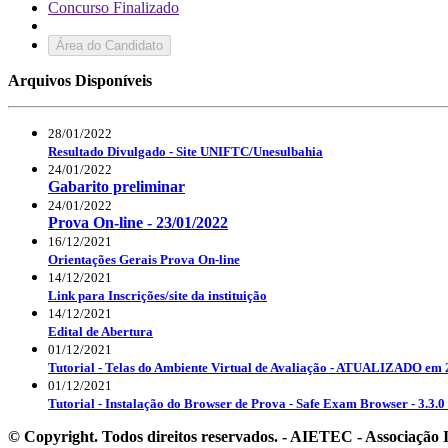
Concurso Finalizado
Área do Candidato
Arquivos Disponíveis
28/01/2022
Resultado Divulgado - Site UNIFTC/Unesulbahia
24/01/2022
Gabarito preliminar
24/01/2022
Prova On-line - 23/01/2022
16/12/2021
Orientações Gerais Prova On-line
14/12/2021
Link para Inscrições/site da instituição
14/12/2021
Edital de Abertura
01/12/2021
Tutorial - Telas do Ambiente Virtual de Avaliação - ATUALIZADO em 
01/12/2021
Tutorial - Instalação do Browser de Prova - Safe Exam Browser - 3.
© Copyright. Todos direitos reservados. - AIETEC - Associaçã