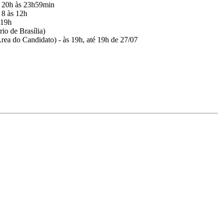
s 20h às 23h59min
 8 às 12h
 19h
io de Brasília)
Área do Candidato) - às 19h, até 19h de 27/07